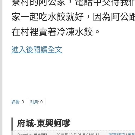
寮村的阿公家，電話中交待我
家一起吃水餃就好，因為阿公
在村裡賣著冷凍水餃。
進入後閱讀全文
迴響
:
0
引用
:
0
府城-東興蚵嗲
Posted by:
米厝商行
2010 年 12 月 06 日 03:01:34
南部吃吃吃
|
美食