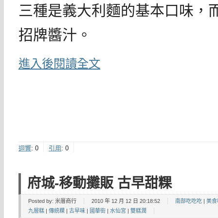
三種是義大利麵的基本口味，
招牌醬汁。
進入後閱讀全文
迴響
:
0
引用
:
0
府城-移動攤販 古早甜粿
Posted by:
米厝商行
2010 年 12 月 12 日 20:18:52
南部吃吃吃
|
美食
九層糕
|
傳統粿
|
古早味
|
國華街
|
水仙宮
|
雙糕潤