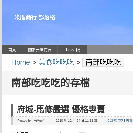
米厝商行 部落格
首頁
關於米厝商行
Flickr相簿
Home
>
美食吃吃吃
>
南部吃吃吃
南部吃吃吃的存檔
府城-馬修嚴選 優格專賣
Posted by:
米厝商行
2010 年 12 月 24 日 11:31:33
南部吃吃吃
|
美食