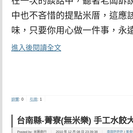
在一次的談話中，聽著老闆訴
中也不吝惜的提點米厝，這應
味，只要你用心做一件事，永
進入後閱讀全文
迴響
:
0
引用
:
1
台南縣-菁寮(無米樂) 手工水餃
Posted by:
米厝商行
2010 年 12 月 08 日 23:39:38
南部吃吃吃
|
美食