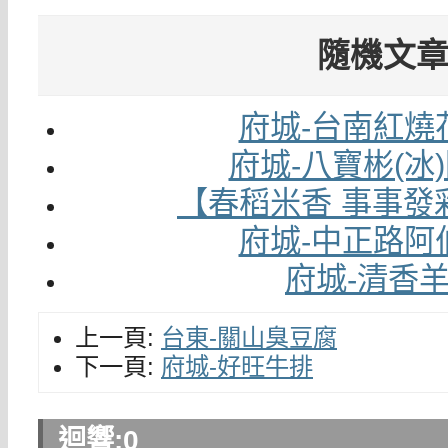
隨機文
府城-台南紅燒
府城-八寶彬(冰
【春稻米香 事事發
府城-中正路阿
府城-清香
上一頁:
台東-關山臭豆腐
下一頁:
府城-好旺牛排
迴響:
0