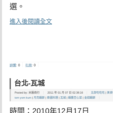
選。
進入後閱讀全文
迴響
:
0
引用
:
0
台北-瓦城
Posted by:
米厝商行
2011 年 01 月 07 日 02:38:16
北部吃吃吃
|
美食
tom yom kum
|
月亮蝦餅
|
泰國料理
|
瓦城
|
蝦醬空心菜
|
金錢蝦餅
時間：2010年12月17日