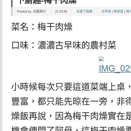
下廚趣-梅干肉燥
Posted by:
米厝商行
21:24:56
米厝下廚趣
古早味
|
客家菜
|
梅
菜名：梅干肉燥
口味：濃濃古早味的農村菜
小時候每次只要這道菜端上桌
豐富，都只能先晾在一旁，非
燥飯再說，因為梅干肉燥實在
機會便問了阿母，這梅干肉燥