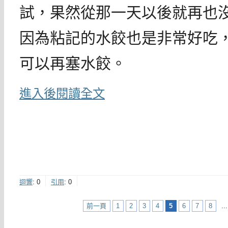
試，果然從那一天以後就再也
因為粘記的水餃也是非常好吃
可以再塞水餃。
進入後閱讀全文
迴響
:
0
引用
:
0
前一頁
1
2
3
4
5
6
7
8
...