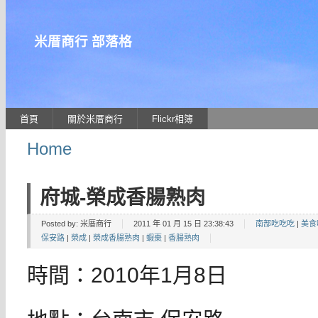
米厝商行 部落格
首頁
關於米厝商行
Flickr相簿
Home
府城-榮成香腸熟肉
Posted by:
米厝商行
2011 年 01 月 15 日 23:38:43
南部吃吃吃
|
美食
保安路
|
榮成
|
榮成香腸熟肉
|
蝦棗
|
香腸熟肉
時間：2010年1月8日