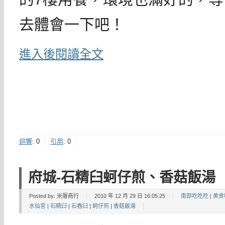
去體會一下吧！
進入後閱讀全文
迴響
:
0
引用
:
0
府城-石精臼蚵仔煎、香菇飯湯
Posted by:
米厝商行
2010 年 12 月 29 日 16:05:25
南部吃吃吃
|
美食
水仙宮
|
石精臼
|
石舂臼
|
蚵仔煎
|
香菇飯湯