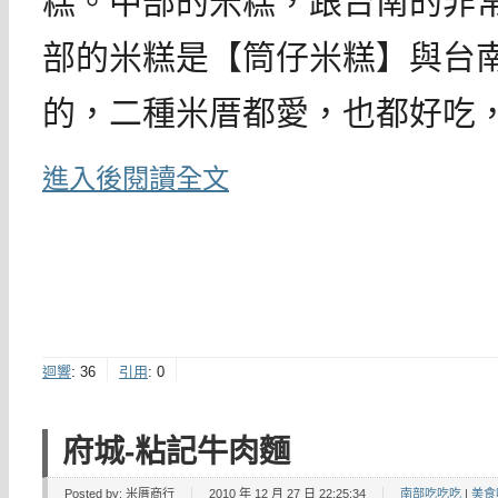
糕。中部的米糕，跟台南的非
部的米糕是【筒仔米糕】與台
的，二種米厝都愛，也都好吃
進入後閱讀全文
迴響
:
36
引用
:
0
府城-粘記牛肉麵
Posted by:
米厝商行
2010 年 12 月 27 日 22:25:34
南部吃吃吃
|
美食