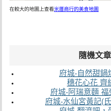
在較大的地圖上查看
米厝商行的美食地圖
隨機文
府城-自然甜鍋
穗花心花 齊
府城-阿瑞意麵 
府城-水仙宮黃記(
府城-翻滾吧，