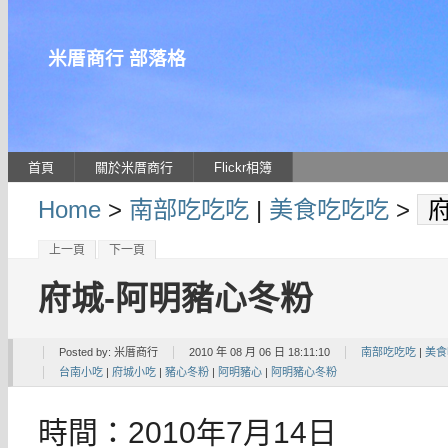
米厝商行 部落格
首頁
關於米厝商行
Flickr相簿
Home
>
南部吃吃吃
|
美食吃吃吃
>
上一頁
下一頁
府城-阿明豬心冬粉
Posted by:
米厝商行
2010 年 08 月 06 日 18:11:10
南部吃吃吃
|
美食
台南小吃
|
府城小吃
|
豬心冬粉
|
阿明豬心
|
阿明豬心冬粉
時間：2010年7月14日