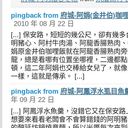
pingback from
府城-阿娟(金井伯)咖哩
2010 年 08 月 22 日
[...] 保安路，短短的幾公尺，卻有
明豬心、阿村牛肉湯、阿龍香腸熟肉、
娟原金井伯咖哩飯就在阿龍香腸熟肉旁
龍，總是看哪有位置坐哪裡，二邊都點
頓，這二年阿娟也交棒給女兒了，就像
一樣，這就是傳承。 [...]
pingback from
府城-阿鳳浮水虱目魚羹
年 09 月 22 日
[...] 阿鳳浮水魚羹，沒錯它又在保
想要來看看老闆會不會算錯錢的阿明豬
的醇延坊鍋燒意麵，所以米厝每次來到