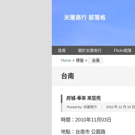
米厝商行 部落格
首頁
關於米厝商行
Flickr相簿
Home
> 標籤 >
台南
台南
府城-奉茶 來恁兜
Posted by:
米厝商行
2010 年 12 月 10 日 
時間：2010年11月03日
地點：台南市 公園路