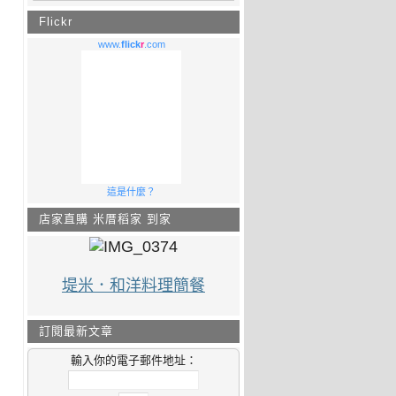
Flickr
www.
flick
r
.com
這是什麼？
店家直購 米厝稻家 到家
堤米．和洋料理簡餐
訂閱最新文章
輸入你的電子郵件地址：