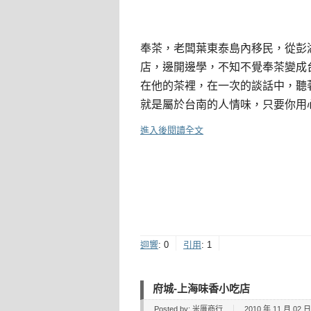
奉茶，老闆葉東泰島內移民，從彭
店，邊開邊學，不知不覺奉茶變成
在他的茶裡，在一次的談話中，聽
就是屬於台南的人情味，只要你用
進入後閱讀全文
迴響
:
0
引用
:
1
府城-上海味香小吃店
Posted by:
米厝商行
2010 年 11 月 02 日 