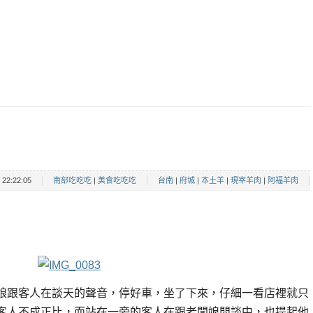
22:22:05
南部吃吃吃
|
美食吃吃吃
台南
|
府城
|
本土羊
|
現宰羊肉
|
阿福羊肉
娘跟客人在談天的聲音，停好車，坐了下來，仔細一看店裡就只
客人不成正比，而站在一旁的客人在跟老闆娘閒談中，也提起他