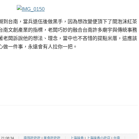
湖到台南，當兵退伍後做黑手，因為想改變便頂下了間泡沫紅茶
台南文創產業的指標，老闆巧妙的融合台南許多廟宇與傳統事務
著老闆訴說他的想法、理念，當中也不吝惜的提點米厝，這應該
心做一件事，永遠會有人拉你一把。
21:08:34
南部吃吃吃
|
美食吃吃吃
上海味香
|
上海味香小吃店
|
台南