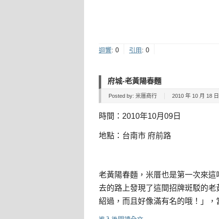
迴響
:
0
引用
:
0
府城-老黃陽春麵
Posted by:
米厝商行
2010 年 10 月 18 日 
時間：2010年10月09日
地點：台南市 府前路
老黃陽春麵，米厝也是第一次來這
去的路上發現了這間招牌斑駁的老
紹過，而且好像滿有名的哦！」，