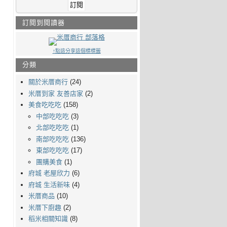
訂閱到閱讀器
↑點這分享這個標標籤
分類
關於米厝商行
(24)
米厝到家 友善店家
(2)
美食吃吃吃
(158)
中部吃吃吃
(3)
北部吃吃吃
(1)
南部吃吃吃
(136)
東部吃吃吃
(17)
團購美食
(1)
府城 老屋欣力
(6)
府城 生活新味
(4)
米厝商品
(10)
米厝下廚趣
(2)
稻米相關知識
(8)