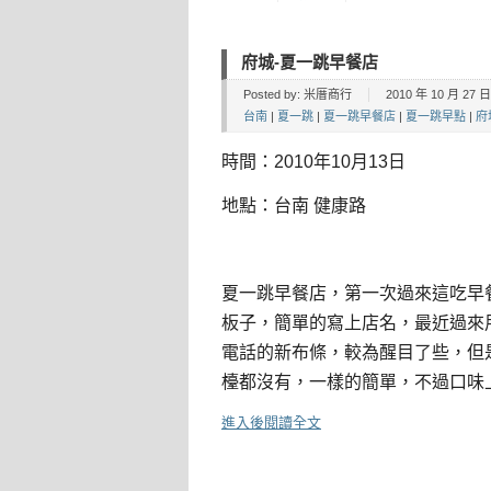
府城-夏一跳早餐店
Posted by:
米厝商行
2010 年 10 月 27 日 
台南
|
夏一跳
|
夏一跳早餐店
|
夏一跳早點
|
府
時間：2010年10月13日
地點：台南 健康路
夏一跳早餐店，第一次過來這吃早
板子，簡單的寫上店名，最近過來
電話的新布條，較為醒目了些
，但
檯都沒有，一樣的簡單，不過口味
進入後閱讀全文