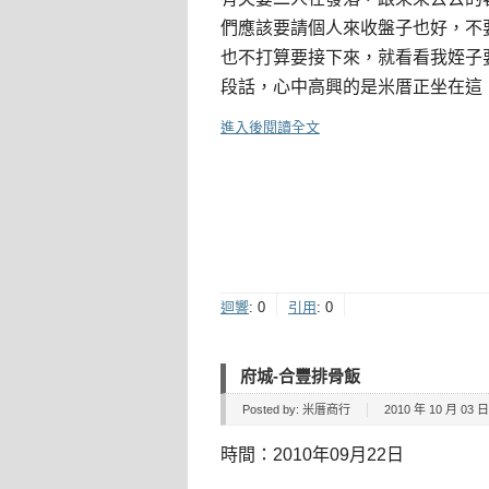
們應該要請個人來收盤子也好，不
也不打算要接下來，就看看我姪子
段話，心中高興的是米厝正坐在這
進入後閱讀全文
迴響
:
0
引用
:
0
府城-合豐排骨飯
Posted by:
米厝商行
2010 年 10 月 03 日 
時間：2010年09月22日