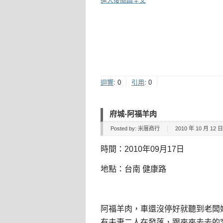
進入後閱讀全文
迴響
:
0
引用
:
0
府城-阿福羊肉
Posted by:
米厝商行
2010 年 10 月 12 日 
時間：2010年09月17日
地點：台南 健康路
阿福羊肉，車還沒停好就聽到老闆
有夫妻二人在發落，跟來來去去的