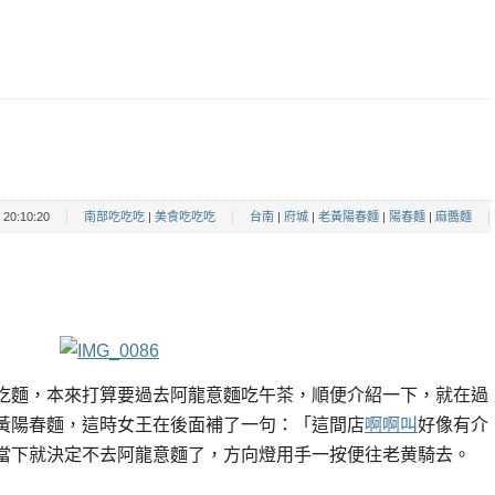
20:10:20
南部吃吃吃
|
美食吃吃吃
台南
|
府城
|
老黃陽春麵
|
陽春麵
|
麻醬麵
吃麵，本來打算要過去阿龍意麵吃午茶，順便介紹一下，就在過
黃陽春麵，這時女王在後面補了一句：「這間店
啊啊叫
好像有介
當下就決定不去阿龍意麵了，方向燈用手一按便往老黄騎去。