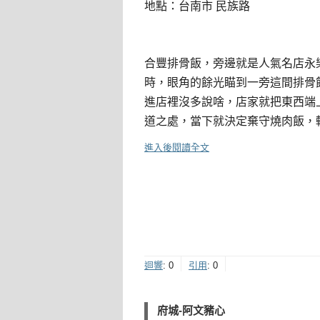
地點：台南市 民族路
合豐排骨飯，旁邊就是人氣名店永
時，眼角的餘光瞄到一旁這間排骨
進店裡沒多說啥，店家就把東西端
道之處，當下就決定棄守燒肉飯，
進入後閱讀全文
迴響
:
0
引用
:
0
府城-阿文豬心