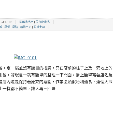
23:47:19
南部吃吃吃
|
美食吃吃吃
城
|
早餐
|
早點
|
豬排土司
|
雞排土司
餐，夏一跳並沒有顯目的招牌，只在店前的柱子上及一旁地上的
用餐，發現夏一跳有簡單的整理一下門面，掛上簡單寫著店名及
是店內還是保持著原來的氛圍，作業區類似哈利速食，連個大煎
上一樣都不簡單，讓人再三回味。