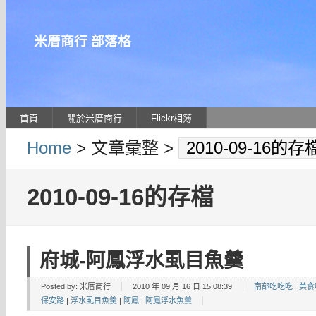
米厝商行 部落格
首頁
關於米厝商行
Flickr相簿
Home
> 文章彙整 >
2010-09-16的存
2010-09-16的存檔
府城-阿鳳浮水虱目魚羹
Posted by:
米厝商行
2010 年 09 月 16 日 15:08:39
南部吃吃吃
|
美食
保安路
|
浮水虱目魚羹
|
阿鳳
|
阿鳳浮水魚羹