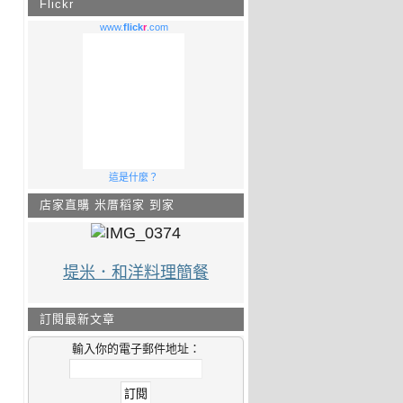
Flickr
www.
flick
r
.com
這是什麼？
店家直購 米厝稻家 到家
堤米．和洋料理簡餐
訂閱最新文章
輸入你的電子郵件地址：