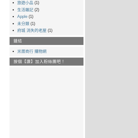
旅遊小品
(1)
生活雜記
(2)
Apple
(1)
未分類
(1)
府城 消失的老屋
(1)
鏈結
米厝商行 購物網
按個【讚】加入粉絲團吧！