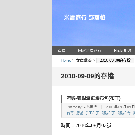
米厝商行 部落格
首頁
關於米厝商行
Flickr相簿
Home
> 文章彙整 >
2010-09-09的存檔
2010-09-09的存檔
府城-老銀波雞蛋布甸(布丁)
Posted by:
米厝商行
2010 年 09 月 09 日 
台南
|
府城
|
手工布丁
|
銀波布丁
|
銀波布甸
|
時間：2010年09月03號