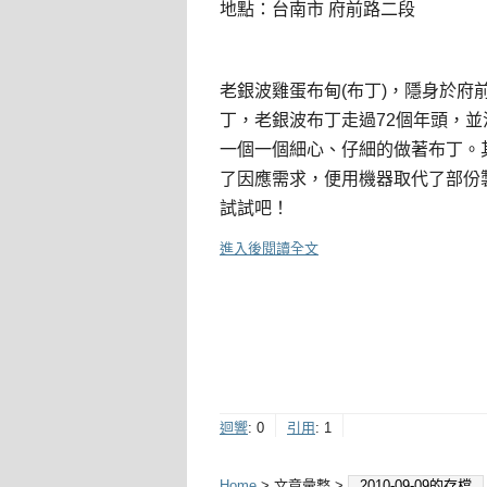
地點：台南市 府前路二段
老銀波雞蛋布甸(布丁)，隱身於
丁，老銀波布丁走過72個年頭，
一個一個細心、仔細的做著布丁。
了因應需求，便用機器取代了部份
試試吧！
進入後閱讀全文
迴響
:
0
引用
:
1
Home
> 文章彙整 >
2010-09-09的存檔