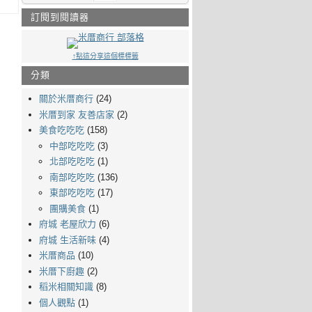
訂閱到閱讀器
↑點這分享這個標標籤
分類
關於米厝商行
(24)
米厝到家 友善店家
(2)
美食吃吃吃
(158)
中部吃吃吃
(3)
北部吃吃吃
(1)
南部吃吃吃
(136)
東部吃吃吃
(17)
團購美食
(1)
府城 老屋欣力
(6)
府城 生活新味
(4)
米厝商品
(10)
米厝下廚趣
(2)
稻米相關知識
(8)
個人觀點
(1)