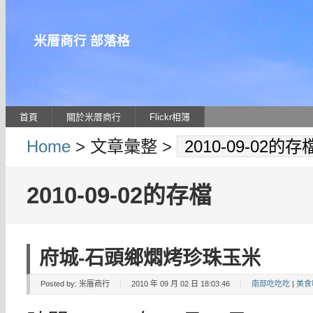
米厝商行 部落格
首頁
關於米厝商行
Flickr相簿
Home
> 文章彙整 >
2010-09-02的存
2010-09-02的存檔
府城-石頭鄉燜烤珍珠玉米
Posted by:
米厝商行
2010 年 09 月 02 日 18:03:46
南部吃吃吃
|
美食