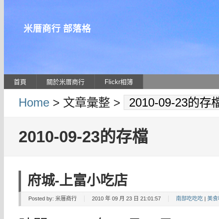
米厝商行 部落格
首頁
關於米厝商行
Flickr相簿
Home
> 文章彙整 >
2010-09-23的存
2010-09-23的存檔
府城-上富小吃店
Posted by:
米厝商行
2010 年 09 月 23 日 21:01:57
南部吃吃吃
|
美食