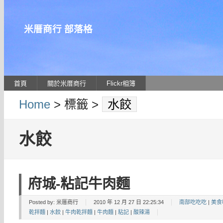
米厝商行 部落格
首頁
關於米厝商行
Flickr相簿
Home
> 標籤 >
水餃
水餃
府城-粘記牛肉麵
Posted by:
米厝商行
2010 年 12 月 27 日 22:25:34
南部吃吃吃
|
美食
乾拌麵
|
水餃
|
牛肉乾拌麵
|
牛肉麵
|
粘記
|
酸辣湯