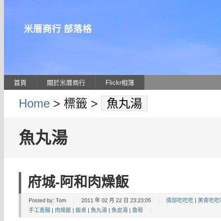
米厝商行 部落格
首頁
關於米厝商行
Flickr相簿
Home
> 標籤 >
魚丸湯
魚丸湯
府城-阿和肉燥飯
Posted by:
Tom
2011 年 02 月 22 日 23:23:05
南部吃吃吃
|
美食吃吃
手工香腸
|
肉燥飯
|
飯桌
|
魚丸湯
|
魚皮湯
|
魯筍