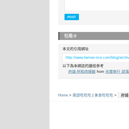
引用:
0
本文的引用網址
http://www.farmer-rice.com/blog/arch
以下為本網誌的連結參考
府城-阿和肉燥飯
from
米厝商行 部
Home
>
南部吃吃吃
|
美食吃吃吃
>
府城