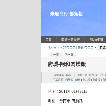
米厝商行 部落格
首頁
關於米厝商行
Flickr相簿
Home
>
南部吃吃吃
|
美食吃吃吃
>
府城
上一頁
下一頁
府城-阿和肉燥飯
Posted by:
Tom
2011 年 02 月 22 日 23:
手工香腸
|
肉燥飯
|
飯桌
|
魚丸湯
|
魚皮湯
|
魯
時間：2011年01月21日
地點：台南市 府前路