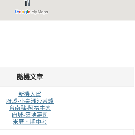
隨機文章
新機入賀
府城-小豪洲沙茶爐
台南縣-阿裕牛肉
府城-築地壽司
米厝．期中考