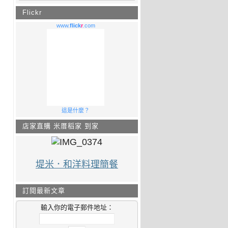
Flickr
www.
flick
r
.com
這是什麼？
店家直購 米厝稻家 到家
堤米．和洋料理簡餐
訂閱最新文章
輸入你的電子郵件地址：