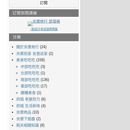
訂閱到閱讀器
↑點這分享這個標標籤
分類
關於米厝商行
(24)
米厝到家 友善店家
(2)
美食吃吃吃
(158)
中部吃吃吃
(3)
北部吃吃吃
(1)
南部吃吃吃
(136)
東部吃吃吃
(17)
團購美食
(1)
府城 老屋欣力
(6)
府城 生活新味
(4)
米厝商品
(10)
米厝下廚趣
(2)
稻米相關知識
(8)