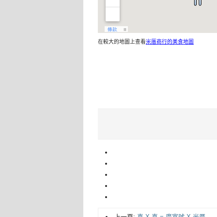
在較大的地圖上查看
米厝商行的美食地圖
上一頁:
喜 X 喜 = 廣富號 X 米厝