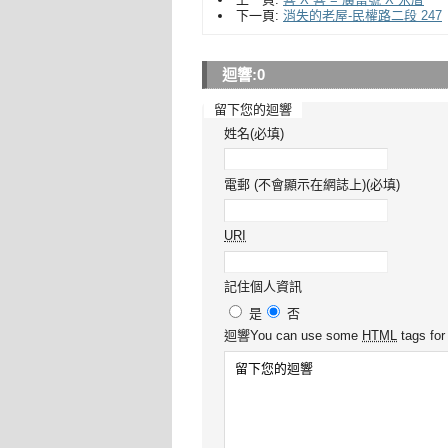
下一頁:
消失的老屋-民權路二段 247
迴響:
0
留下您的迴響
姓名(必填)
電郵 (不會顯示在網誌上)(必填)
URI
記住個人資訊
是
否
迴響
You can use some
HTML
tags for