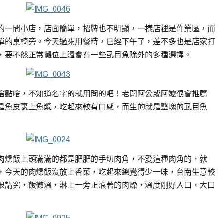
的一間小店，店面簡單，招牌也不明顯，一樣店裡是作業區，而
單的桌椅旁。今天過來用餐時，已經下午了，差不多也是店家打
，要不然正常攤位上還會有一些虱目魚除外的多種選擇。
啥點啥，不知道名字的就用問的吧！老闆阿公或阿嬤很會推薦
是魚皮裹上魚漿，吃起來較有口感，而生的就是整塊的虱目魚
肉燥飯上頭滿滿的都是肥肥的手切肉角，不愛這種肉角的，就
，今天的肉燥飯沒放上香菜，吃起來總覺得少一味，台南生意較
很講究，飯微溫，淋上一旁正滾著的肉燥，溫度剛好入口，大口