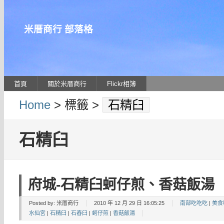
米厝商行 部落格
首頁
關於米厝商行
Flickr相簿
Home
> 標籤 >
石精臼
石精臼
府城-石精臼蚵仔煎、香菇飯湯
Posted by:
米厝商行
2010 年 12 月 29 日 16:05:25
南部吃吃吃
|
美食
水仙宮
|
石精臼
|
石舂臼
|
蚵仔煎
|
香菇飯湯