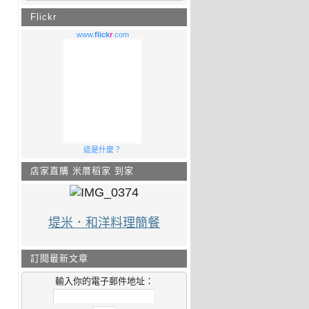
Flickr
www.
flick
r
.com
這是什麼？
店家直購 米厝稻家 到家
堤米．和洋料理簡餐
訂閱最新文章
輸入你的電子郵件地址：