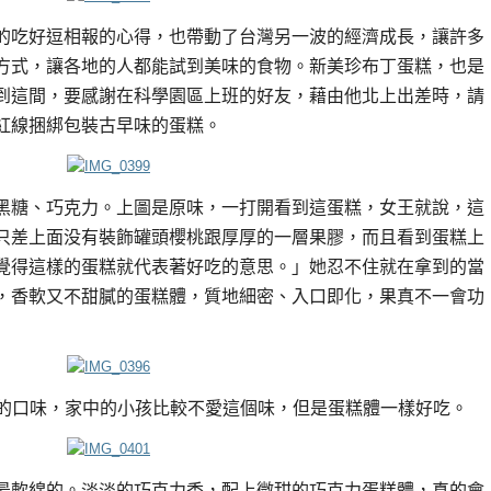
的吃好逗相報的心得，也帶動了台灣另一波的經濟成長，讓許多
方式，讓各地的人都能試到美味的食物。新美珍布丁蛋糕，也是
到這間，要感謝在科學園區上班的好友，藉由他北上出差時，請
紅線捆綁包裝古早味的蛋糕。
黑糖、巧克力。上圖是原味，一打開看到這蛋糕，女王就說，這
只差上面没有裝飾罐頭櫻桃跟厚厚的一層果膠，而且看到蛋糕上
覺得這樣的蛋糕就代表著好吃的意思。」她忍不住就在拿到的當
，香軟又不甜膩的蛋糕體，質地細密、入口即化，果真不一會功
的口味，家中的小孩比較不愛這個味，但是蛋糕體一樣好吃。
最軟綿的。淡淡的巧克力香，配上微甜的巧克力蛋糕體，真的會