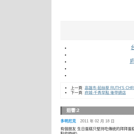
上一頁:
高雄市-茹絲葵 RUTH’S CHR
下一頁:
府城-千香早點 後甲總店
迴響:
2
多明尼克
2011 年 02 月 18 日
有個朋友 生日蛋糕只堅持吃傳統的拜拜蛋糕
點的時候)