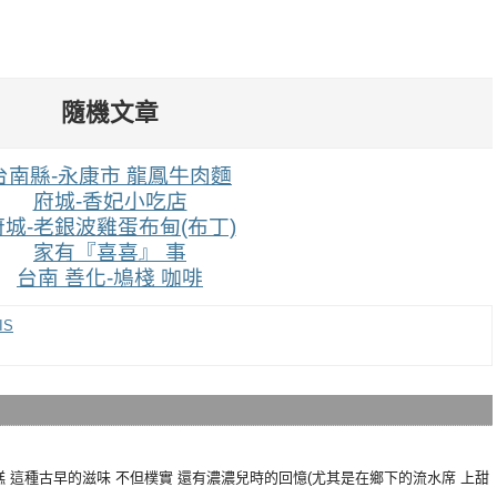
隨機文章
台南縣-永康市 龍鳳牛肉麵
府城-香妃小吃店
府城-老銀波雞蛋布甸(布丁)
家有『喜喜』 事
台南 善化-鳩棧 咖啡
IS
 這種古早的滋味 不但樸實 還有濃濃兒時的回憶(尤其是在鄉下的流水席 上甜