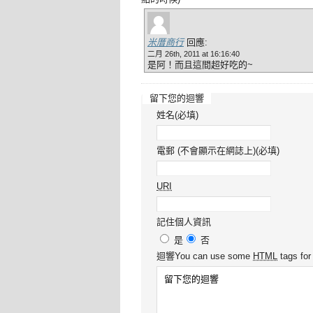
米厝商行
回應:
二月 26th, 2011 at 16:16:40
是阿！而且這間超好吃的~
留下您的迴響
姓名(必填)
電郵 (不會顯示在網誌上)(必填)
URI
記住個人資訊
是
否
迴響
You can use some
HTML
tags for