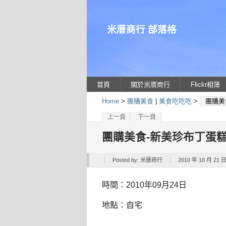
米厝商行 部落格
首頁
關於米厝商行
Flickr相簿
Home
>
團購美食
|
美食吃吃吃
>
團購美
上一頁
下一頁
團購美食-新美珍布丁蛋
Posted by:
米厝商行
2010 年 10 月 21 日
時間：2010年09月24日
地點：自宅