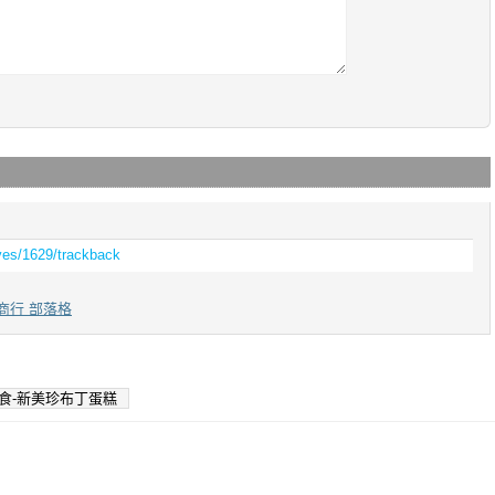
ives/1629/trackback
商行 部落格
食-新美珍布丁蛋糕