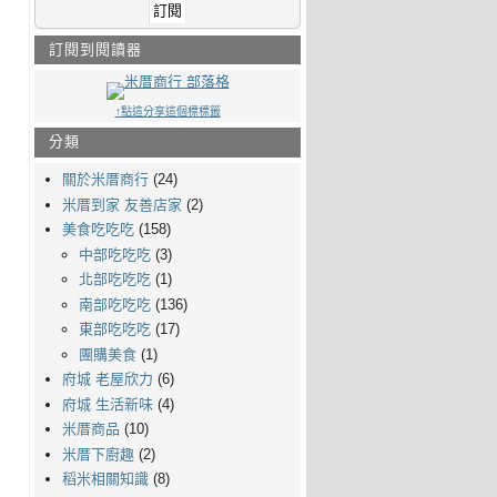
訂閱到閱讀器
↑點這分享這個標標籤
分類
關於米厝商行
(24)
米厝到家 友善店家
(2)
美食吃吃吃
(158)
中部吃吃吃
(3)
北部吃吃吃
(1)
南部吃吃吃
(136)
東部吃吃吃
(17)
團購美食
(1)
府城 老屋欣力
(6)
府城 生活新味
(4)
米厝商品
(10)
米厝下廚趣
(2)
稻米相關知識
(8)