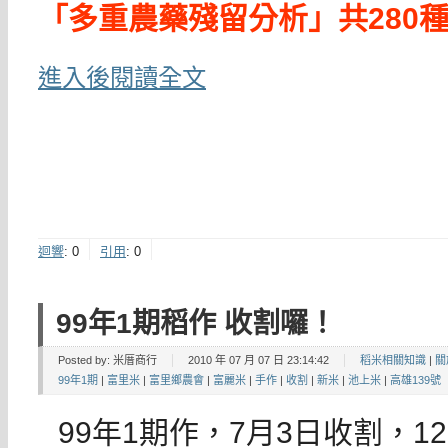
「多重農藥殘留分析」共280
進入後閱讀全文
迴響
:
0
引用
:
0
99年1期稻作 收割囉！
Posted by:
米厝商行
2010 年 07 月 07 日 23:14:42
稻米相關知識
|
關
99年1期
|
富里米
|
富里鄉農會
|
富麗米
|
手作
|
收割
|
新米
|
池上米
|
高雄139號
99年1期作，7月3日收割，1