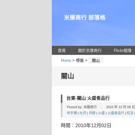
米厝商行 部落格
首頁
關於米厝商行
Flickr相簿
Home
> 標籤 >
關山
關山
台東-關山 火盛食品行
Posted by:
米厝商行
2010 年 12 月 09 日 
伴手禮
|
吐司
|
月餅
|
火盛
|
火盛食品行
|
紅豆
時間：2010年12月02日