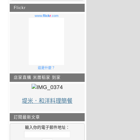
Flickr
www.
flick
r
.com
這是什麼？
店家直購 米厝稻家 到家
堤米．和洋料理簡餐
訂閱最新文章
輸入你的電子郵件地址：