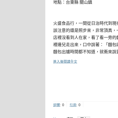
地點：台東縣 關山鎮
火盛食品行，一間從日治時代到現
該注意的還是照步來，非常頂真，
店裡沒看到人在家，看了看一旁的
裡邊兒走出來，口中說著：「麵包
麵包出爐時間都不知道，就衝來說
進入後閱讀全文
迴響
:
0
引用
:
0