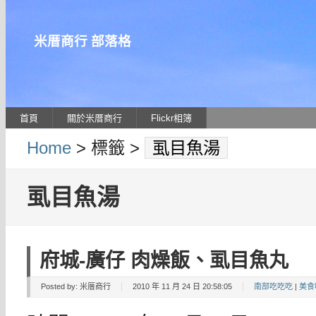
米厝商行 部落格
首頁
關於米厝商行
Flickr相簿
Home
> 標籤 >
虱目魚湯
虱目魚湯
府城-廣仔 肉燥飯、虱目魚丸
Posted by:
米厝商行
2010 年 11 月 24 日 20:58:05
南部吃吃吃
|
美食