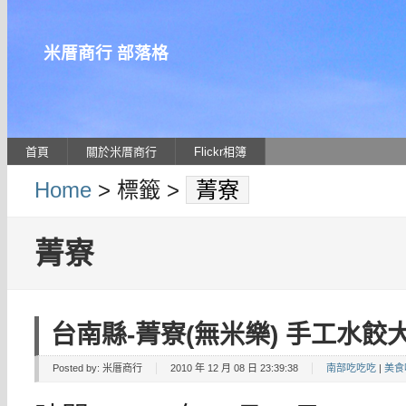
米厝商行 部落格
首頁
關於米厝商行
Flickr相簿
Home
> 標籤 >
菁寮
菁寮
台南縣-菁寮(無米樂) 手工水餃
Posted by:
米厝商行
2010 年 12 月 08 日 23:39:38
南部吃吃吃
|
美食