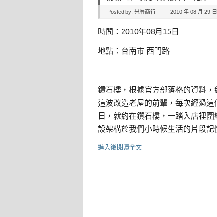
Posted by:
米厝商行
2010 年 08 月 29 日 
時間：2010年08月15日
地點：台南市 西門路
鑽石樓，根據官方部落格的資料，約
這波改造老屋的前輩，每次經過這
日，就約在鑽石樓，一踏入店裡圍
設架構於我們小時候生活的片段記
進入後閱讀全文