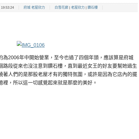
19:53:24
府城 老屋欣力
白雪花廊
|
老屋欣力
|
鑽石樓
為2006年中開始營業，至今也過了四個年頭，應該算是府城
個路段從來也沒注意到鑽石樓，直到最近女王的好友要幫她過生
繞著人們的是那股老屋才有的獨特氛圍，或許是因為它店內的擺
憶裡，所以這一切感覺起來就是那麼的美好。