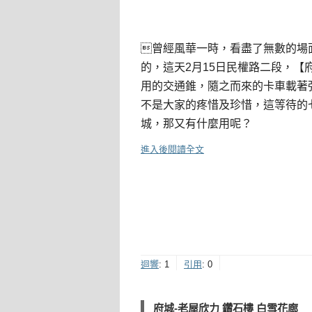
曾經風華一時，看盡了無數的場
的，這天2月15日民權路二段，
用的交通錐，隨之而來的卡車載著
不是大家的疼惜及珍惜，這等待的
城，那又有什麼用呢？
進入後閱讀全文
迴響
:
1
引用
:
0
府城-老屋欣力 鑽石樓 白雪花廊