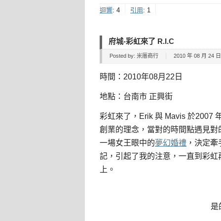
迴響
:
4
引用
:
1
府城-彩虹來了 R.I.C
Posted by:
米厝商行
2010 年 08 月 24 日 
時間：2010年08月22日
地點：台南市 正興街
彩虹來了，Erik 與 Mavis 於2
創業的理念，當對的時間點遇見對的人是
一場女王眼中的
夢幻婚禮
，決定牽
記，引起了我的注意，一直到彩虹
上。
是