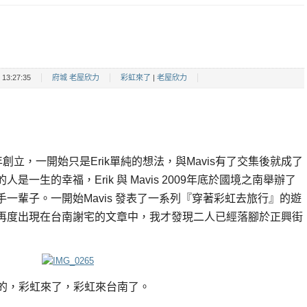
13:27:35
府城 老屋欣力
彩虹來了
|
老屋欣力
007 年創立，一開始只是Erik單純的想法，與Mavis有了交集後就成了
一生的幸福，Erik 與 Mavis 2009年底於國境之南舉辦了
手一輩子。一開始Mavis 發表了一系列『穿著彩虹去旅行』的遊
再度出現在台南謝宅的文章中，我才發現二人已經落腳於正興街
的，彩虹來了，彩虹來台南了。