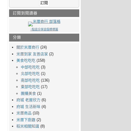
訂閱到閱讀器
↑點這分享這個標標籤
分類
關於米厝商行
(24)
米厝到家 友善店家
(2)
美食吃吃吃
(158)
中部吃吃吃
(3)
北部吃吃吃
(1)
南部吃吃吃
(136)
東部吃吃吃
(17)
團購美食
(1)
府城 老屋欣力
(6)
府城 生活新味
(4)
米厝商品
(10)
米厝下廚趣
(2)
稻米相關知識
(8)