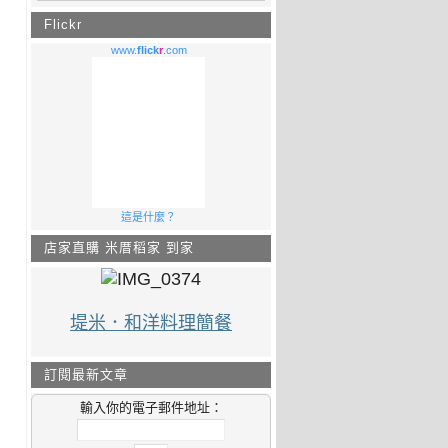
Flickr
www.
flick
r
.com
這是什麼？
店家直購 米厝稻家 到家
堤米．和洋料理簡餐
訂閱最新文章
輸入你的電子郵件地址：