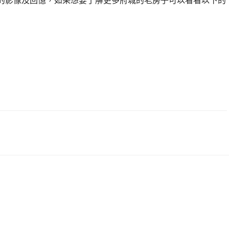
的影像及回憶，如果想要了解更多府城的老房子可以看看以下的