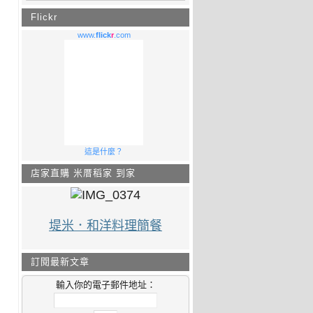
Flickr
www.
flick
r
.com
這是什麼？
店家直購 米厝稻家 到家
堤米．和洋料理簡餐
訂閱最新文章
輸入你的電子郵件地址：