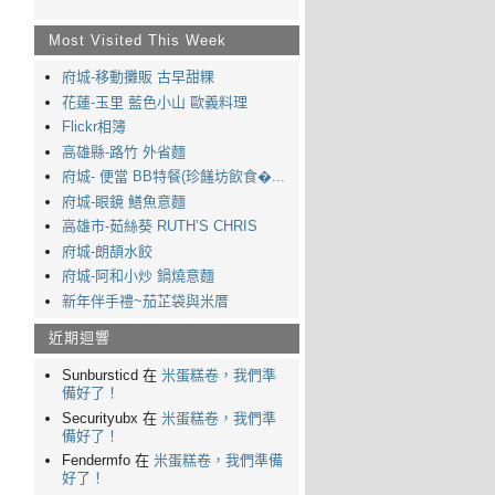
Most Visited This Week
府城-移動攤販 古早甜粿
花蓮-玉里 藍色小山 歐義料理
Flickr相簿
高雄縣-路竹 外省麵
府城- 便當 BB特餐(珍饈坊飲食�...
府城-眼鏡 鱔魚意麵
高雄市-茹絲葵 RUTH’S CHRIS
府城-朗頡水餃
府城-阿和小炒 鍋燒意麵
新年伴手禮~茄芷袋與米厝
近期迴響
Sunbursticd 在
米蛋糕卷，我們準
備好了！
Securityubx 在
米蛋糕卷，我們準
備好了！
Fendermfo 在
米蛋糕卷，我們準備
好了！