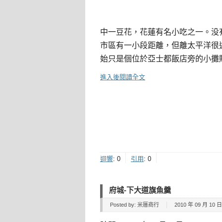
中一豆花，花蓮有名小吃之一。没
市區有一小段距離，但離太平洋很
始只是個位於亞士都飯店旁的小攤
進入後閱讀全文
迴響
:
0
引用
:
0
府城-下大道旗魚羹
Posted by:
米厝商行
2010 年 09 月 10 日 