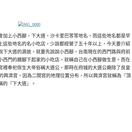
會加上小西腳、下大道、沙卡里巴等等地名，而這些地名都是早
上這些地名的名小吃店，少說都經營了五十年以上，今天要介紹
說下大道的源故，就要先說說小西腳，台南現在的西門路與府前
小西門的牆腳下起家的小吃店，就稱自己在小西腳做生意。而在
宮裡奉祀保生大帝俗稱大道公，那時在府城的大道公廟除了良皇
號的興濟宮，因為二間宮的地理位置分布，所以興濟宮就稱為『頂
稱的『下大道』。