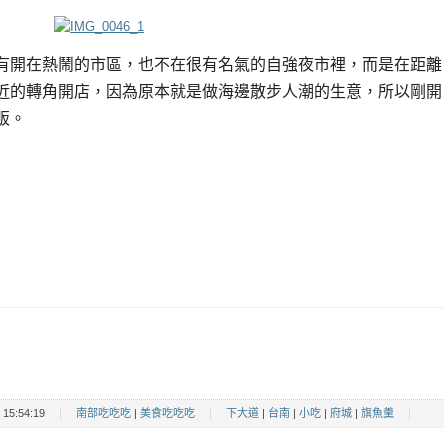
有開在熱鬧的市區，也不在很有名氣的自強夜市裡，而是在距離
近的轉角開店，因為原本就是做海邊散步人潮的生意，所以剛開
販。
15:54:19
南部吃吃吃
|
美食吃吃吃
下大道
|
台南
|
小吃
|
府城
|
旗魚羹