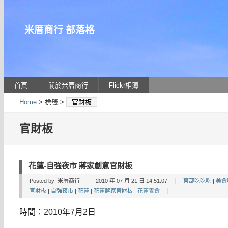
米厝商行 部落格
首頁
關於米厝商行
Flickr相簿
Home
> 標籤 >
官財板
官財板
花蓮-自強夜市 蔣家創意官財板
Posted by:
米厝商行
2010 年 07 月 21 日 14:51:07
東部吃吃吃
|
美食
官財板
|
自強夜市
|
花蓮
|
花蓮蔣家官財板
|
花蓮養食
時間：2010年7月2日