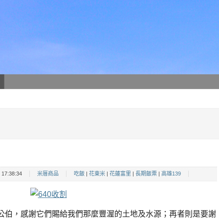
17:38:34
米厝商品
吃飯
|
花東米
|
花蓮富里
|
長期飯票
|
高雄139
伯，感謝它們賜給我們那麼豐渥的土地及水源；再者則是要謝