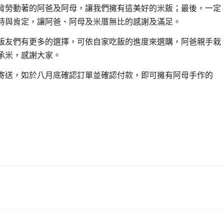
背勞動著的阿爸及阿母，讓我們擁有這美好的米飯；最後，一定
持與肯定，讓阿爸、阿母及米厝無比的感謝及滿足。
友們有更多的選擇，可依自家吃飯的進度來選購，阿爸親手栽
承米，感謝大家。
寄送，如於八月底確認訂單並確認付款，即可擁有阿母手作的