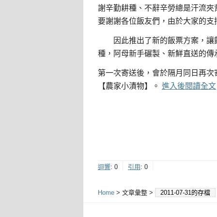
謝辛勤耕種、不辭辛勞總是汗流夾
要謝謝各位飯友們，由於大家的支
因此推出了新的飯票方案，讓飯
種，阿母新手碾製、新鮮直送的傳
第一次寄送後，會於隔月同日再次
【農家小漬物】。
進入後閱讀全文
迴響
:
0
引用
:
0
Home
> 文章彙整 >
2011-07-31的存檔