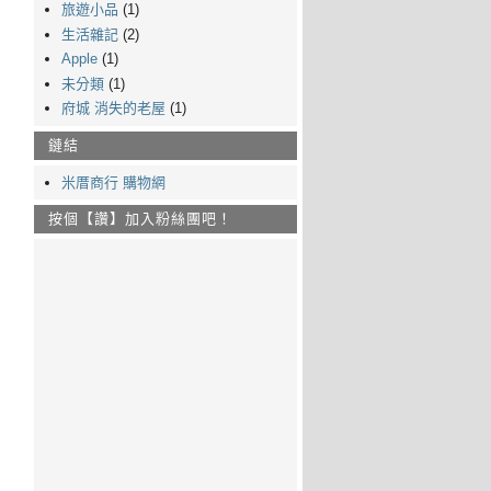
旅遊小品
(1)
生活雜記
(2)
Apple
(1)
未分類
(1)
府城 消失的老屋
(1)
鏈結
米厝商行 購物網
按個【讚】加入粉絲團吧！