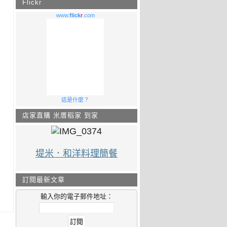
Flickr
www.
flick
r
.com
這是什麼？
店家直購 米厝稻家 到家
堤米．和洋料理簡餐
訂閱最新文章
輸入你的電子郵件地址：