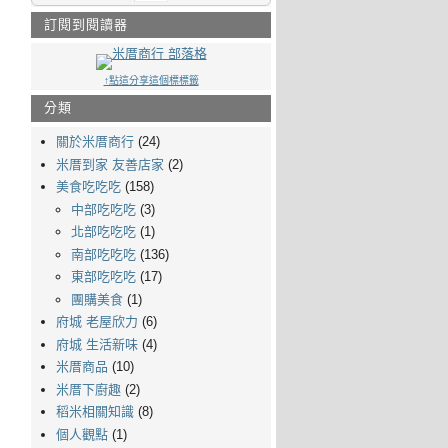
訂閱到閱讀器
↑點這分享這個標標籤
分類
關於米厝商行
(24)
米厝到家 友善店家
(2)
美食吃吃吃
(158)
中部吃吃吃
(3)
北部吃吃吃
(1)
南部吃吃吃
(136)
東部吃吃吃
(17)
團購美食
(1)
府城 老屋欣力
(6)
府城 生活新味
(4)
米厝商品
(10)
米厝下廚趣
(2)
稻米相關知識
(8)
個人觀點
(1)