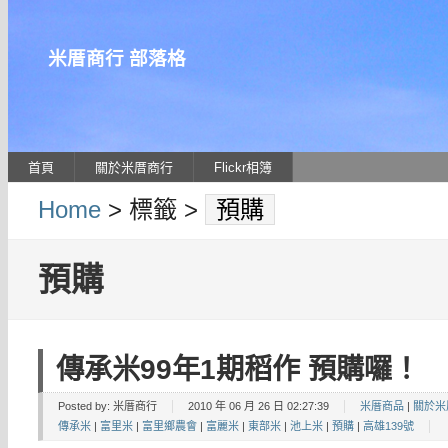
米厝商行 部落格
首頁
關於米厝商行
Flickr相簿
Home
> 標籤 >
預購
預購
傳承米99年1期稻作 預購囉！
Posted by:
米厝商行
2010 年 06 月 26 日 02:27:39
米厝商品
|
關於米
傳承米
|
富里米
|
富里鄉農會
|
富麗米
|
東部米
|
池上米
|
預購
|
高雄139號