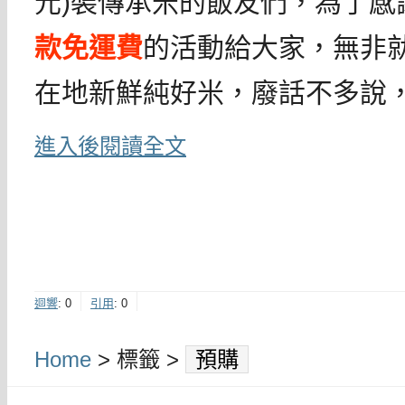
元)裝傳承米的飯友們，為了感
款免運費
的活動給大家，無非
在地新鮮純好米，廢話不多說
進入後閱讀全文
迴響
:
0
引用
:
0
Home
> 標籤 >
預購