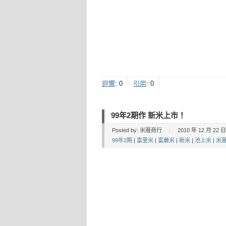
迴響
:
0
引用
:
0
99年2期作 新米上市！
Posted by:
米厝商行
2010 年 12 月 22 日 
99年2期
|
富里米
|
富麗米
|
新米
|
池上米
|
米