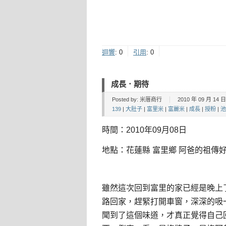
迴響
:
0
引用
:
0
成長．期待
Posted by:
米厝商行
2010 年 09 月 14 日 
139
|
大肚子
|
富里米
|
富麗米
|
成長
|
授粉
|
池
時間：2010年09月08日
地點：花蓮縣 富里鄉 阿爸的祖傳
雖然這次回到富里的家已經是晚上
路回家，趕緊打開車窗，深深的吸
聞到了這個味道，才真正覺得自己