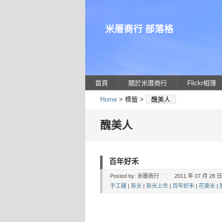
米厝商行 部落格
首頁
關於米厝商行
Flickr相簿
Home
> 標籤 >
醜美人
醜美人
百年好禾
Posted by:
米厝商行
2011 年 07 月 28 日 
手工碾
|
新米
|
新米上市
|
百年好禾
|
花東米
|