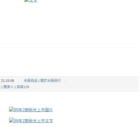
21:15:06
米厝商品
|
關於米厝商行
厝
|
醜美人
|
高雄139