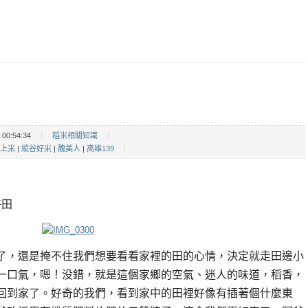
00:54:34
稻米相關知識
上米
|
縱谷好米
|
醜美人
|
高雄139
好田
了，還是掩不住我們想要看看家裡的田的心情，決定就走田邊小
一口氣，嗯！没錯，就是這個家鄉的空氣、迷人的味道，稻香，
回到家了。好奇的我們，看到家中的田裡好像有插著個什麼東