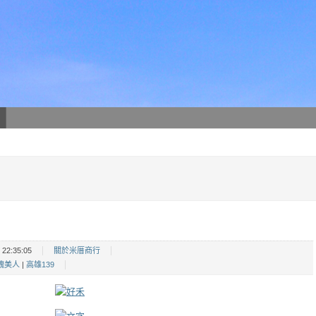
22:35:05
關於米厝商行
醜美人
|
高雄139