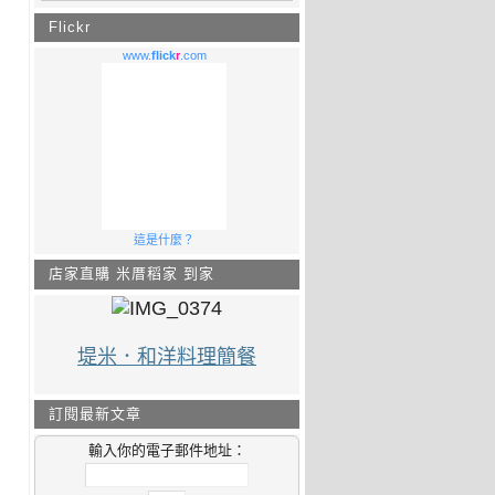
Flickr
www.
flick
r
.com
這是什麼？
店家直購 米厝稻家 到家
堤米．和洋料理簡餐
訂閱最新文章
輸入你的電子郵件地址：