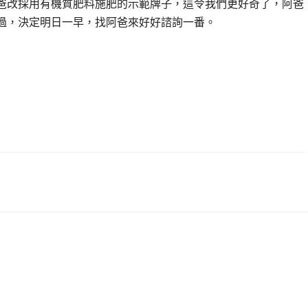
爸改採用有機質肥料施肥的示範牌子，這令我們更好奇了，阿爸
過，決定明日一早，找阿爸來好好諮詢一番。