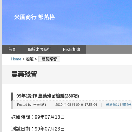
米厝商行 部落格
首頁
關於米厝商行
Flickr相簿
Home
> 標籤 >
農藥殘留
農藥殘留
99年1期作 農藥殘留檢驗(280項)
Posted by:
米厝商行
2010 年 08 月 09 日 17:56:04
米厝商品
|
關於米
送驗時間：99年07月13日
測試日期：99年07月23日