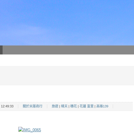
12:49:33
關於米厝商行
旅遊
|
晴天
|
穗花
|
花蓮 富里
|
高雄139