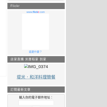
Flickr
www.
flick
r
.com
這是什麼？
店家直購 米厝稻家 到家
堤米．和洋料理簡餐
訂閱最新文章
輸入你的電子郵件地址：