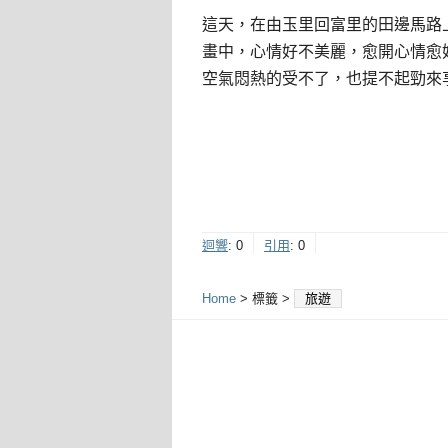
這天，在由玉里回富里的田邊馬路
畫中，心情好不美麗，愈開心情愈
空氣悶熱的受不了，也提不起勁來
迴響
:
0
引用
:
0
Home
> 標籤 >
旅遊