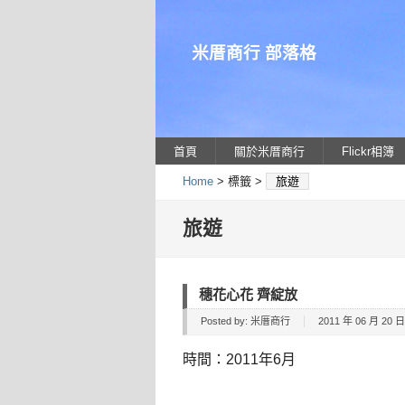
米厝商行 部落格
首頁
關於米厝商行
Flickr相簿
Home
> 標籤 >
旅遊
旅遊
穗花心花 齊綻放
Posted by:
米厝商行
2011 年 06 月 20 日 
時間：2011年6月