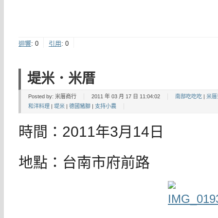
迴響
:
0
引用
:
0
堤米．米厝
Posted by:
米厝商行
2011 年 03 月 17 日 11:04:02
南部吃吃吃
|
米厝
和洋料理
|
堤米
|
德國豬腳
|
支持小農
時間：2011年3月14日
地點：台南市府前路