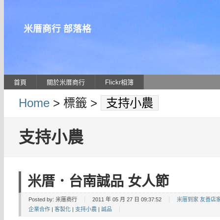
米厝商行 部落格
首頁
關於米厝商行
Flickr相簿
Home
> 標籤 >
支持小農
支持小農
米厝．台南誠品 女人節
Posted by:
米厝商行
2011 年 05 月 27 日 09:37:52
米厝到家 友善店
企業合作
|
客製化
|
支持小農
|
誠品