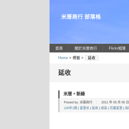
米厝商行 部落格
首頁
關於米厝商行
Flickr相簿
Home
> 標籤 >
延收
延收
米厝。新綠
Posted by:
米厝商行
2011 年 05 月 05 日 
100年1期
|
富里米
|
延收
|
成長
|
花蓮富里
|
高