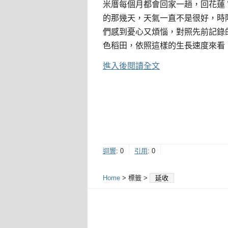
米厝每個月都會回家一趟，回花蓮
的那幾天，天氣一直不是很好，時
們感到憂心又煩惱，對照先前記錄
色稻田，依照這樣的生長速度來看
進入後閱讀全文
迴響
:
0
引用
:
0
Home
> 標籤 >
延收