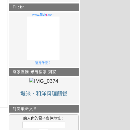
Flickr
www.
flick
r
.com
這是什麼？
店家直購 米厝稻家 到家
堤米．和洋料理簡餐
訂閱最新文章
輸入你的電子郵件地址：