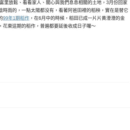
 富里放鬆、看看家人、關心與我們息息相關的土地，3月份回家
陰時雨的，一點太陽都没有，看著阿爸田裡的稻秧，實在是替它
的
99年1期稻作
，在6月中的時候，稻田已成一片片黄澄澄的金
，花東這期的稻作，普遍都要延後收成日子囉～