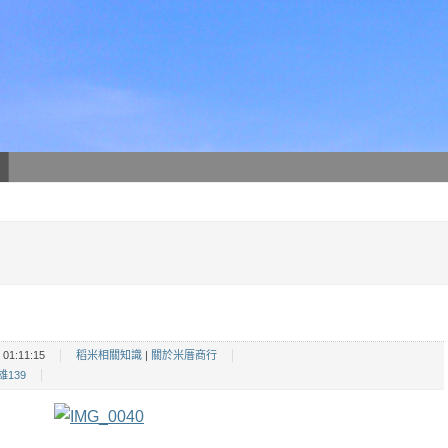
01:11:15
稻米相關知識
|
關於米厝商行
雄139