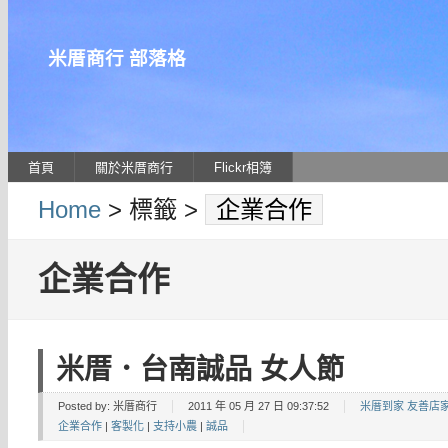
米厝商行 部落格
首頁
關於米厝商行
Flickr相簿
Home
> 標籤 >
企業合作
企業合作
米厝．台南誠品 女人節
Posted by:
米厝商行
2011 年 05 月 27 日 09:37:52
米厝到家 友善店
企業合作
|
客製化
|
支持小農
|
誠品