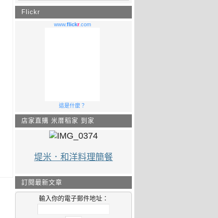
Flickr
www.
flick
r
.com
這是什麼？
店家直購 米厝稻家 到家
堤米．和洋料理簡餐
訂閱最新文章
輸入你的電子郵件地址：